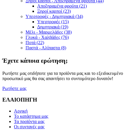
Ξηροί καρποί - Αποξηραμένα φρούτα (44)
Αποξηραμένα φρούτα (21)
Ξηροί καρποί (23)
Υπερτροφές - Δημητριακά (34)
Υπερτροφές (15)
Δημητριακά (19)
Μέλι - Μαρμελάδες (38)
Γλυκά - Χαλβάδες (76)
Ποτά (22)
Παστά - Αλίπαστα (8)
Έχετε κάποια ερώτηση;
Ρωτήστε μας οτιδήποτε για τα προϊόντα μας και το εξειδικευμένο
προσωπικό μας θα σας απαντήσει το συντομότερο δυνατόν!
Ρωτήστε μας
ΕΛΑΙΟΠΗΓΗ
Αρχική
Το κατάστημα μας
Τα προϊόντα μας
Οι συνταγές μας