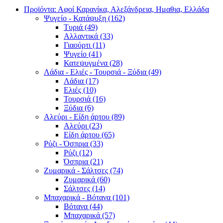
Προϊόντα: Αφοί Καρανίκα, Αλεξάνδρεια, Ημαθια, Ελλάδα
Ψυγείο - Κατάψυξη (162)
Τυριά (49)
Αλλαντικά (33)
Γιαούρτι (11)
Ψυγείο (41)
Κατεψυγμένα (28)
Λάδια - Ελιές - Τουρσιά - Ξύδια (49)
Λάδια (17)
Ελιές (10)
Τουρσιά (16)
Ξύδια (6)
Αλεύρι - Είδη άρτου (89)
Αλεύρι (23)
Είδη άρτου (65)
Ρύζι - Όσπρια (33)
Ρύζι (12)
Όσπρια (21)
Ζυμαρικά - Σάλτσες (74)
Ζυμαρικά (60)
Σάλτσες (14)
Μπαχαρικά - Βότανα (101)
Βότανα (44)
Μπαχαρικά (57)