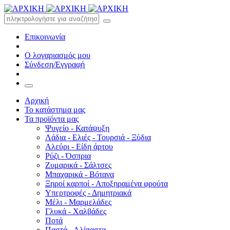
Επικοινωνία
Ο λογαριασμός μου
Σύνδεση/Εγγραφή
Αρχική
Το κατάστημα μας
Τα προϊόντα μας
Ψυγείο - Κατάψυξη
Λάδια - Ελιές - Τουρσιά - Ξύδια
Αλεύρι - Είδη άρτου
Ρύζι - Όσπρια
Ζυμαρικά - Σάλτσες
Μπαχαρικά - Βότανα
Ξηροί καρποί - Αποξηραμένα φρούτα
Υπερτροφές - Δημητριακά
Μέλι - Μαρμελάδες
Γλυκά - Χαλβάδες
Ποτά
Παστά - Αλίπαστα