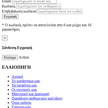
Email
Κωδικός
Επιβεβαίωση κωδικού
Εγγραφή
* Ο κωδικός πρέπει να αποτελείται απο 6 και μέχρι και 16
χαρακτήρες
×
Σύνδεση-Εγγραφή
Action
Κλείσιμο
ΕΛΑΙΟΠΗΓΗ
Αρχική
Το κατάστημα μας
Τα προϊόντα μας
Οι συνταγές μας
Μαγειρική και Διατροφή
Παράδοση αυθημερών κατ'οίκον
Όροι χρήσης
Επικοινωνία