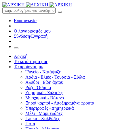
Επικοινωνία
Ο λογαριασμός μου
Σύνδεση/Εγγραφή
Αρχική
Το κατάστημα μας
Τα προϊόντα μας
Ψυγείο - Κατάψυξη
Λάδια - Ελιές - Τουρσιά - Ξύδια
Αλεύρι - Είδη άρτου
Ρύζι - Όσπρια
Ζυμαρικά - Σάλτσες
Μπαχαρικά - Βότανα
Ξηροί καρποί - Αποξηραμένα φρούτα
Υπερτροφές - Δημητριακά
Μέλι - Μαρμελάδες
Γλυκά - Χαλβάδες
Ποτά
Παστά - Αλίπαστα