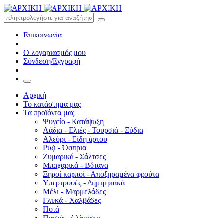
Επικοινωνία
Ο λογαριασμός μου
Σύνδεση/Εγγραφή
Αρχική
Το κατάστημα μας
Τα προϊόντα μας
Ψυγείο - Κατάψυξη
Λάδια - Ελιές - Τουρσιά - Ξύδια
Αλεύρι - Είδη άρτου
Ρύζι - Όσπρια
Ζυμαρικά - Σάλτσες
Μπαχαρικά - Βότανα
Ξηροί καρποί - Αποξηραμένα φρούτα
Υπερτροφές - Δημητριακά
Μέλι - Μαρμελάδες
Γλυκά - Χαλβάδες
Ποτά
Παστά - Αλίπαστα