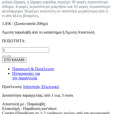
μαύρη ζάχαρη, η ζάχαρη καρύδας περιέχει 36 φορές περισσότερο
σίδηρο, 4 φορές περισσότερο μαγνήσιο και 10 φορές περισσότερο
ψευδάργυρο. Περιέχει ινοσιτόλη σε ποσότητα μεγαλύτερη από ό,
τι από άλλες βιταμίνες.
1,65
€
/
(Συσκευασία 200γρ)
Άμεση παραλαβή από το κατάστημα ή Άμεση Αποστολή
ΠΟΣΟΤΗΤΑ:
ΣΤΟ ΚΑΛΑΘΙ
Παραγωγή & Προέλευση
Πληροφορίες για
την παραγγελία
Προέλευση:
Ινδονησία, Εξωτερικό
Δυνατότητα παραγγελίας:
από 1 εως 3 συσκ
Αποστολή με / Παραλαβή:
Ελαιοπηγή - Παράδοση κατ'οίκον
Courier (Παράδοση σε 1-2 εργάσιμες ημέρες από την ημερομηνία