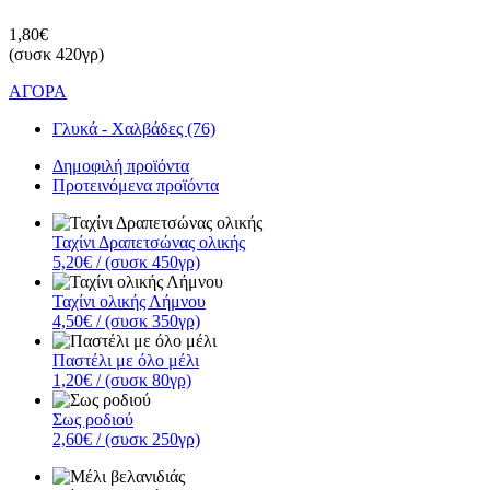
1,80€
(συσκ 420γρ)
ΑΓΟΡΑ
Γλυκά - Χαλβάδες (76)
Δημοφιλή προϊόντα
Προτεινόμενα προϊόντα
Ταχίνι Δραπετσώνας ολικής
5,20€
/ (συσκ 450γρ)
Ταχίνι ολικής Λήμνου
4,50€
/ (συσκ 350γρ)
Παστέλι με όλο μέλι
1,20€
/ (συσκ 80γρ)
Σως ροδιού
2,60€
/ (συσκ 250γρ)