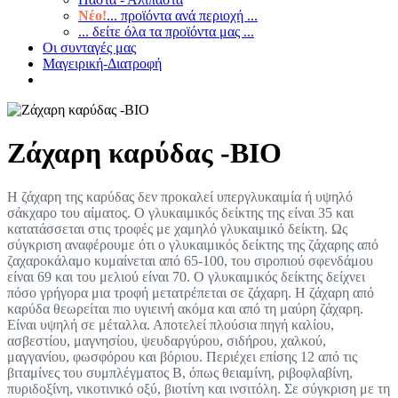
Νέο!
... προϊόντα ανά περιοχή ...
... δείτε όλα τα προϊόντα μας ...
Οι συνταγές μας
Μαγειρική-Διατροφή
Ζάχαρη καρύδας -BIO
Η ζάχαρη της καρύδας δεν προκαλεί υπεργλυκαιμία ή υψηλό
σάκχαρο του αίματος. Ο γλυκαιμικός δείκτης της είναι 35 και
κατατάσσεται στις τροφές με χαμηλό γλυκαιμικό δείκτη. Ως
σύγκριση αναφέρουμε ότι ο γλυκαιμικός δείκτης της ζάχαρης από
ζαχαροκάλαμο κυμαίνεται από 65-100, του σιροπιού σφενδάμου
είναι 69 και του μελιού είναι 70. Ο γλυκαιμικός δείκτης δείχνει
πόσο γρήγορα μια τροφή μετατρέπεται σε ζάχαρη. Η ζάχαρη από
καρύδα θεωρείται πιο υγιεινή ακόμα και από τη μαύρη ζάχαρη.
Είναι υψηλή σε μέταλλα. Αποτελεί πλούσια πηγή καλίου,
ασβεστίου, μαγνησίου, ψευδαργύρου, σιδήρου, χαλκού,
μαγγανίου, φωσφόρου και βόριου. Περιέχει επίσης 12 από τις
βιταμίνες του συμπλέγματος Β, όπως θειαμίνη, ριβοφλαβίνη,
πυριδοξίνη, νικοτινικό οξύ, βιοτίνη και ινσιτόλη. Σε σύγκριση με τη