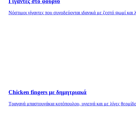
Γίγαντες στο φούρνο
Νόστιμοι γίγαντες που συνοδεύονται ιδανικά με ζεστό ψωμί και 
Chicken fingers με δημητριακά
Τραγανά μπαστουνάκια κοτόπουλου, υγιεινά και με λίγες θερμίδε