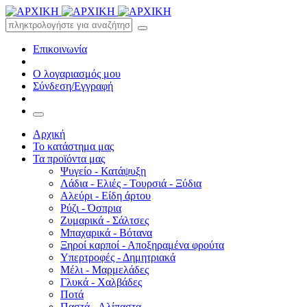
Επικοινωνία
Ο λογαριασμός μου
Σύνδεση/Εγγραφή
Αρχική
Το κατάστημα μας
Τα προϊόντα μας
Ψυγείο - Κατάψυξη
Λάδια - Ελιές - Τουρσιά - Ξύδια
Αλεύρι - Είδη άρτου
Ρύζι - Όσπρια
Ζυμαρικά - Σάλτσες
Μπαχαρικά - Βότανα
Ξηροί καρποί - Αποξηραμένα φρούτα
Υπερτροφές - Δημητριακά
Μέλι - Μαρμελάδες
Γλυκά - Χαλβάδες
Ποτά
Παστά - Αλίπαστα