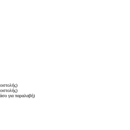
ποστολής)
ποστολής)
πάσο για παραλαβή)