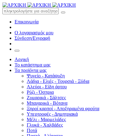
Επικοινωνία
Ο λογαριασμός μου
Σύνδεση/Εγγραφή
Αρχική
Το κατάστημα μας
Τα προϊόντα μας
Ψυγείο - Κατάψυξη
Λάδια - Ελιές - Τουρσιά - Ξύδια
Αλεύρι - Είδη άρτου
Ρύζι - Όσπρια
Ζυμαρικά - Σάλτσες
Μπαχαρικά - Βότανα
Ξηροί καρποί - Αποξηραμένα φρούτα
Υπερτροφές - Δημητριακά
Μέλι - Μαρμελάδες
Γλυκά - Χαλβάδες
Ποτά
Παστά - Αλίπαστα