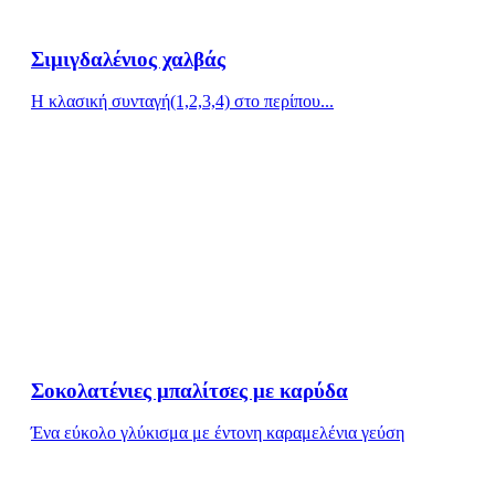
Σιμιγδαλένιος χαλβάς
Η κλασική συνταγή(1,2,3,4) στο περίπου...
Σοκολατένιες μπαλίτσες με καρύδα
Ένα εύκολο γλύκισμα με έντονη καραμελένια γεύση