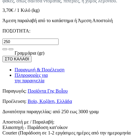
φακές, όπως σάλτσα ντομάτας, πιπεριές, ή χυμός λεμονιού.
3,70
€
/
1 Κιλό (kg)
Άμεση παραλαβή από το κατάστημα ή Άμεση Αποστολή
ΠΟΣΟΤΗΤΑ:
Γραμμάρια (gr)
ΣΤΟ ΚΑΛΑΘΙ
Παραγωγή & Προέλευση
Πληροφορίες για
την παραγγελία
Παραγωγός:
Προϊόντα Γης ΒοΪου
Προέλευση:
Βοϊο, Κοζάνη, Ελλάδα
Δυνατότητα παραγγελίας:
από 250 εως 3000 γραμ
Αποστολή με / Παραλαβή:
Ελαιοπηγή - Παράδοση κατ'οίκον
Courier (Παράδοση σε 1-2 εργάσιμες ημέρες από την ημερομηνία