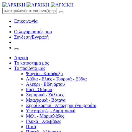
Επικοινωνία
Ο λογαριασμός μου
Σύνδεση/Εγγραφή
Αρχική
Το κατάστημα μας
Τα προϊόντα μας
Ψυγείο - Κατάψυξη
Λάδια - Ελιές - Τουρσιά - Ξύδια
Αλεύρι - Είδη άρτου
Ρύζι - Όσπρια
Ζυμαρικά - Σάλτσες
Μπαχαρικά - Βότανα
Ξηροί καρποί - Αποξηραμένα φρούτα
Υπερτροφές - Δημητριακά
Μέλι - Μαρμελάδες
Γλυκά - Χαλβάδες
Ποτά
Παστά - Αλίπαστα