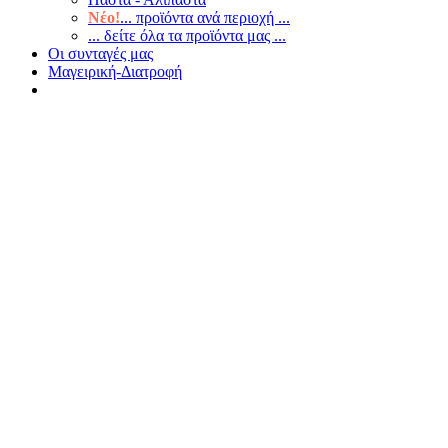
Νέο!
... προϊόντα ανά περιοχή ...
... δείτε όλα τα προϊόντα μας ...
Οι συνταγές μας
Μαγειρική-Διατροφή