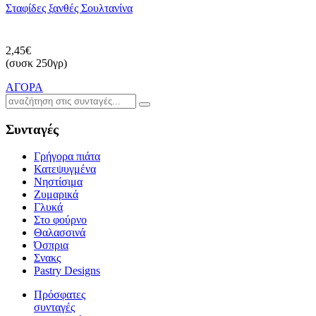
Σταφίδες ξανθές Σουλτανίνα
2,45€
(συσκ 250γρ)
ΑΓΟΡΑ
Συνταγές
Γρήγορα πιάτα
Κατεψυγμένα
Νηστίσιμα
Ζυμαρικά
Γλυκά
Στο φούρνο
Θαλασσινά
Όσπρια
Σνακς
Pastry Designs
Πρόσφατες
συνταγές