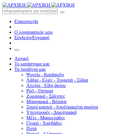
Επικοινωνία
Ο λογαριασμός μου
Σύνδεση/Εγγραφή
Αρχική
Το κατάστημα μας
Τα προϊόντα μας
Ψυγείο - Κατάψυξη
Λάδια - Ελιές - Τουρσιά - Ξύδια
Αλεύρι - Είδη άρτου
Ρύζι - Όσπρια
Ζυμαρικά - Σάλτσες
Μπαχαρικά - Βότανα
Ξηροί καρποί - Αποξηραμένα φρούτα
Υπερτροφές - Δημητριακά
Μέλι - Μαρμελάδες
Γλυκά - Χαλβάδες
Ποτά
Παστά - Αλίπαστα