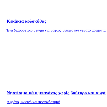
Κεκάκια κολοκύθας
Ένα διαφορετικό μείγμα για μάφινς, υγιεινό και γεμάτο αρώματα.
Νηστίσιμο κέικ μπανάνας χωρίς βούτυρο και αυγά
Aφράτο, υγιεινό και πεντανόστιμο!