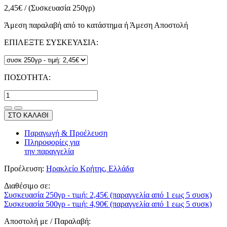
2,45
€
/
(Συσκευασία 250γρ)
Άμεση παραλαβή από το κατάστημα ή Άμεση Αποστολή
ΕΠΙΛΕΞΤΕ ΣΥΣΚΕΥΑΣΙΑ:
ΠΟΣΟΤΗΤΑ:
ΣΤΟ ΚΑΛΑΘΙ
Παραγωγή & Προέλευση
Πληροφορίες για
την παραγγελία
Προέλευση:
Ηρακλείο Κρήτης, Ελλάδα
Διαθέσιμο σε:
Συσκευασία 250γρ - τιμή: 2,45€ (παραγγελία από 1 εως 5 συσκ)
Συσκευασία 500γρ - τιμή: 4,90€ (παραγγελία από 1 εως 5 συσκ)
Αποστολή με / Παραλαβή: