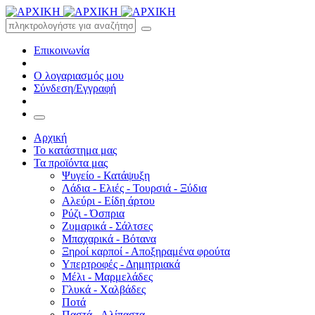
Επικοινωνία
Ο λογαριασμός μου
Σύνδεση/Εγγραφή
Αρχική
Το κατάστημα μας
Τα προϊόντα μας
Ψυγείο - Κατάψυξη
Λάδια - Ελιές - Τουρσιά - Ξύδια
Αλεύρι - Είδη άρτου
Ρύζι - Όσπρια
Ζυμαρικά - Σάλτσες
Μπαχαρικά - Βότανα
Ξηροί καρποί - Αποξηραμένα φρούτα
Υπερτροφές - Δημητριακά
Μέλι - Μαρμελάδες
Γλυκά - Χαλβάδες
Ποτά
Παστά - Αλίπαστα