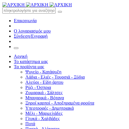
Επικοινωνία
Ο λογαριασμός μου
Σύνδεση/Εγγραφή
Αρχική
Το κατάστημα μας
Τα προϊόντα μας
Ψυγείο - Κατάψυξη
Λάδια - Ελιές - Τουρσιά - Ξύδια
Αλεύρι - Είδη άρτου
Ρύζι - Όσπρια
Ζυμαρικά - Σάλτσες
Μπαχαρικά - Βότανα
Ξηροί καρποί - Αποξηραμένα φρούτα
Υπερτροφές - Δημητριακά
Μέλι - Μαρμελάδες
Γλυκά - Χαλβάδες
Ποτά
Παστά - Αλίπαστα