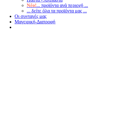
Νέο!
... προϊόντα ανά περιοχή ...
... δείτε όλα τα προϊόντα μας ...
Οι συνταγές μας
Μαγειρική-Διατροφή