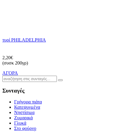
τυρί PHILADELPHIA
2,20€
(συσκ 200γρ)
ΑΓΟΡΑ
Συνταγές
Γρήγορα πιάτα
Κατεψυγμένα
Νηστίσιμα
Ζυμαρικά
Γλυκά
Στο φούρνο