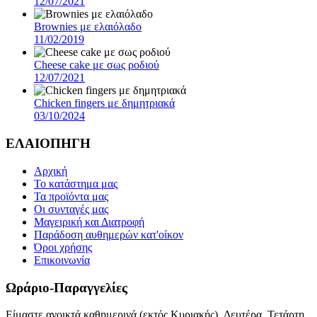
12/07/2021
Brownies με ελαιόλαδο
11/02/2019
Cheese cake με σως ροδιού
12/07/2021
Chicken fingers με δημητριακά
03/10/2024
ΕΛΑΙΟΠΗΓΗ
Αρχική
Το κατάστημα μας
Τα προϊόντα μας
Οι συνταγές μας
Μαγειρική και Διατροφή
Παράδοση αυθημερών κατ'οίκον
Όροι χρήσης
Επικοινωνία
Ωράριο-Παραγγελίες
Είμαστε ανοικτά καθημερινά (εκτός Κυριακής) .Δευτέρα, Τετάρτη ,