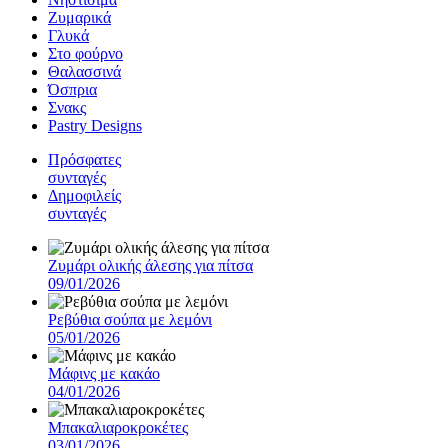
Ζυμαρικά
Γλυκά
Στο φούρνο
Θαλασσινά
Όσπρια
Σνακς
Pastry Designs
Πρόσφατες
συνταγές
Δημοφιλείς
συνταγές
Ζυμάρι ολικής άλεσης για πίτσα
09/01/2026
Ρεβύθια σούπα με λεμόνι
05/01/2026
Μάφινς με κακάο
04/01/2026
Μπακαλιαροκροκέτες
03/01/2026