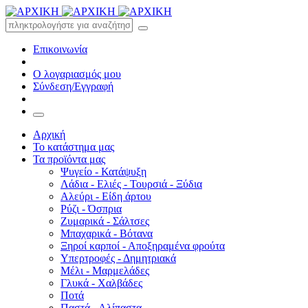
Επικοινωνία
Ο λογαριασμός μου
Σύνδεση/Εγγραφή
Αρχική
Το κατάστημα μας
Τα προϊόντα μας
Ψυγείο - Κατάψυξη
Λάδια - Ελιές - Τουρσιά - Ξύδια
Αλεύρι - Είδη άρτου
Ρύζι - Όσπρια
Ζυμαρικά - Σάλτσες
Μπαχαρικά - Βότανα
Ξηροί καρποί - Αποξηραμένα φρούτα
Υπερτροφές - Δημητριακά
Μέλι - Μαρμελάδες
Γλυκά - Χαλβάδες
Ποτά
Παστά - Αλίπαστα