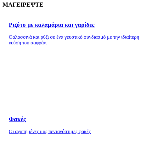
ΜΑΓΕΙΡΕΨΤΕ
Ριζότο με καλαμάρια και γαρίδες
Θαλασσινά και ρύζι σε ένα γευστικό συνδιασμό με την ιδιαίτερη
γεύση του σαφράν.
Φακές
Οι αγαπημένες μας πεντανόστιμες φακές