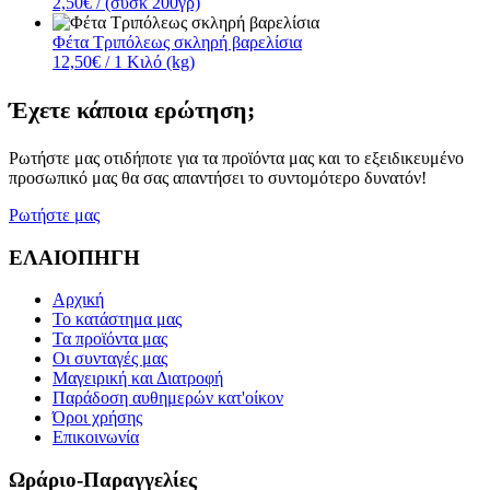
2,50€
/ (συσκ 200γρ)
Φέτα Τριπόλεως σκληρή βαρελίσια
12,50€
/ 1 Κιλό (kg)
Έχετε κάποια ερώτηση;
Ρωτήστε μας οτιδήποτε για τα προϊόντα μας και το εξειδικευμένο
προσωπικό μας θα σας απαντήσει το συντομότερο δυνατόν!
Ρωτήστε μας
ΕΛΑΙΟΠΗΓΗ
Αρχική
Το κατάστημα μας
Τα προϊόντα μας
Οι συνταγές μας
Μαγειρική και Διατροφή
Παράδοση αυθημερών κατ'οίκον
Όροι χρήσης
Επικοινωνία
Ωράριο-Παραγγελίες