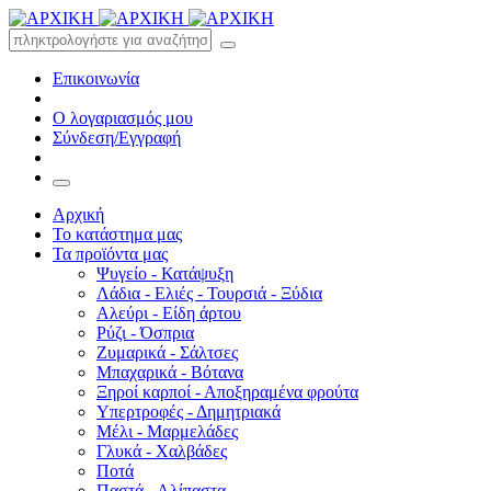
Επικοινωνία
Ο λογαριασμός μου
Σύνδεση/Εγγραφή
Αρχική
Το κατάστημα μας
Τα προϊόντα μας
Ψυγείο - Κατάψυξη
Λάδια - Ελιές - Τουρσιά - Ξύδια
Αλεύρι - Είδη άρτου
Ρύζι - Όσπρια
Ζυμαρικά - Σάλτσες
Μπαχαρικά - Βότανα
Ξηροί καρποί - Αποξηραμένα φρούτα
Υπερτροφές - Δημητριακά
Μέλι - Μαρμελάδες
Γλυκά - Χαλβάδες
Ποτά
Παστά - Αλίπαστα