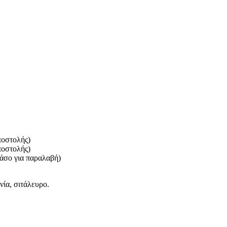
ποστολής)
ποστολής)
πάσο για παραλαβή)
νία, σιτάλευρο.