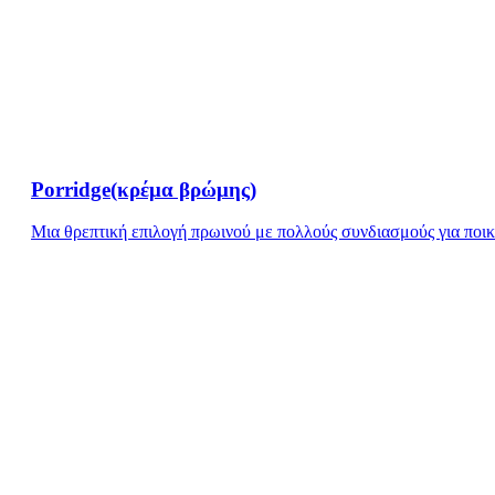
Porridge(κρέμα βρώμης)
Μια θρεπτική επιλογή πρωινού με πολλούς συνδιασμούς για ποικ