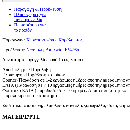
Παραγωγή & Προέλευση
Πληροφορίες για
την παραγγελία
Περισσότερα για
το προϊόν
Παραγωγός:
Κωνσταντινάκος Χαράλαμπος
Προέλευση:
Νεάπολη, Λακωνία, Ελλάδα
Δυνατότητα παραγγελίας:
από 1 εως 3 συσκ
Αποστολή με / Παραλαβή:
Ελαιοπηγή - Παράδοση κατ'οίκον
Courier (Παράδοση σε 1-2 εργάσιμες ημέρες από την ημερομηνία α
ΕΛΤΑ (Παράδοση σε 7-10 εργάσιμες ημέρες από την ημερομηνία α
Φοιτητικό ΕΛΤΑ (Παράδοση σε 7-10 ημέρες. Απαιτείται φοιτητικό 
Παραλαβή από το κατάστημα
Συστατικά: σταφιδίνη, ελαιόλαδο, κανέλλα, γαρύφαλλο, σόδα, αμμω
ΜΑΓΕΙΡΕΨΤΕ