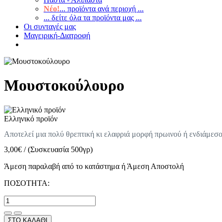
Νέο!
... προϊόντα ανά περιοχή ...
... δείτε όλα τα προϊόντα μας ...
Οι συνταγές μας
Μαγειρική-Διατροφή
Μουστοκούλουρο
Ελληνικό προϊόν
Αποτελεί μια πολύ θρεπτική κι ελαφριά μορφή πρωινού ή ενδιάμεσου
3,00
€
/
(Συσκευασία 500γρ)
Άμεση παραλαβή από το κατάστημα ή Άμεση Αποστολή
ΠΟΣΟΤΗΤΑ:
ΣΤΟ ΚΑΛΑΘΙ