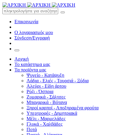
Επικοινωνία
Ο λογαριασμός μου
Σύνδεση/Εγγραφή
Αρχική
Το κατάστημα μας
Τα προϊόντα μας
Ψυγείο - Κατάψυξη
Λάδια - Ελιές - Τουρσιά - Ξύδια
Αλεύρι - Είδη άρτου
Ρύζι - Όσπρια
Ζυμαρικά - Σάλτσες
Μπαχαρικά - Βότανα
Ξηροί καρποί - Αποξηραμένα φρούτα
Υπερτροφές - Δημητριακά
Μέλι - Μαρμελάδες
Γλυκά - Χαλβάδες
Ποτά
Παστά - Αλίπαστα