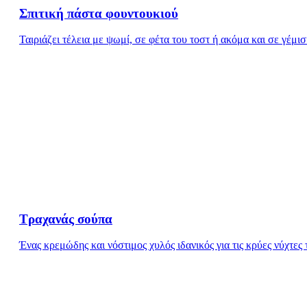
Σπιτική πάστα φουντουκιού
Ταιριάζει τέλεια με ψωμί, σε φέτα του τοστ ή ακόμα και σε γέμι
Τραχανάς σούπα
Ένας κρεμώδης και νόστιμος χυλός ιδανικός για τις κρύες νύχτες 