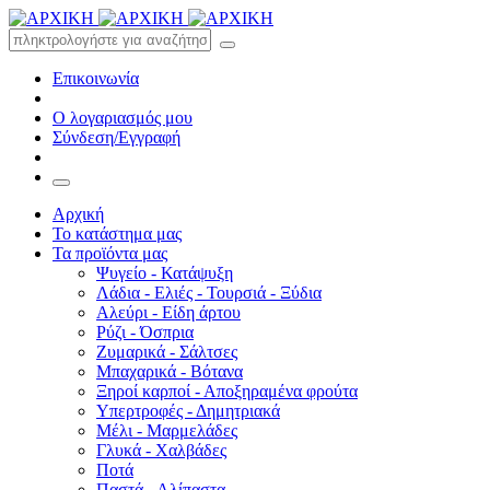
Επικοινωνία
Ο λογαριασμός μου
Σύνδεση/Εγγραφή
Αρχική
Το κατάστημα μας
Τα προϊόντα μας
Ψυγείο - Κατάψυξη
Λάδια - Ελιές - Τουρσιά - Ξύδια
Αλεύρι - Είδη άρτου
Ρύζι - Όσπρια
Ζυμαρικά - Σάλτσες
Μπαχαρικά - Βότανα
Ξηροί καρποί - Αποξηραμένα φρούτα
Υπερτροφές - Δημητριακά
Μέλι - Μαρμελάδες
Γλυκά - Χαλβάδες
Ποτά
Παστά - Αλίπαστα