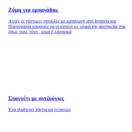
Ζύμη για εμπανάδας
Αυτές οι νόστιμες πιτούλες με καταγωγή από Ισπανία και
Πορτογαλία μπορούν να γεμίσουν με υλικά της αρεσκείας σας
όπως τυρί, τόνο , κιμά ή λαχανικά
Σπαγγέτι με αντζούγιες
Ένα ιδιαίτερο πάντρεμα γεύσεων