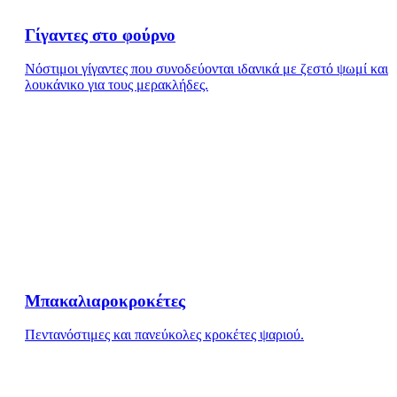
Γίγαντες στο φούρνο
Νόστιμοι γίγαντες που συνοδεύονται ιδανικά με ζεστό ψωμί και
λουκάνικο για τους μερακλήδες.
Μπακαλιαροκροκέτες
Πεντανόστιμες και πανεύκολες κροκέτες ψαριού.