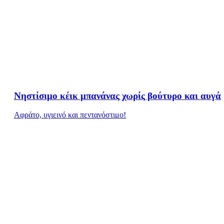
Νηστίσιμο κέικ μπανάνας χωρίς βούτυρο και αυγά
Aφράτο, υγιεινό και πεντανόστιμο!