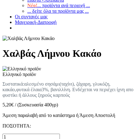
Νέο!
... προϊόντα ανά περιοχή ...
... δείτε όλα τα προϊόντα μας ...
Οι συνταγές μας
Μαγειρική-Διατροφή
Χαλβάς Λήμνου Κακάο
Ελληνικό προϊόν
Συστατικά:αλεσμένο σησάμι(ταχίνι), ζάχαρη, γλυκόζη,
κακάο,φυτικά έλαια3%, βανιλλίνη. Ενδέχεται να περιέχει ίχνη απο
φυστίκι ή άλλους ξηρούς καρπούς
5,20
€
/
(Συσκευασία 400γρ)
Άμεση παραλαβή από το κατάστημα ή Άμεση Αποστολή
ΠΟΣΟΤΗΤΑ: