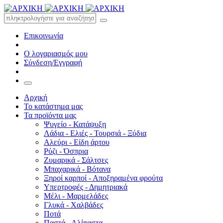
Επικοινωνία
Ο λογαριασμός μου
Σύνδεση/Εγγραφή
Αρχική
Το κατάστημα μας
Τα προϊόντα μας
Ψυγείο - Κατάψυξη
Λάδια - Ελιές - Τουρσιά - Ξύδια
Αλεύρι - Είδη άρτου
Ρύζι - Όσπρια
Ζυμαρικά - Σάλτσες
Μπαχαρικά - Βότανα
Ξηροί καρποί - Αποξηραμένα φρούτα
Υπερτροφές - Δημητριακά
Μέλι - Μαρμελάδες
Γλυκά - Χαλβάδες
Ποτά
Παστά - Αλίπαστα