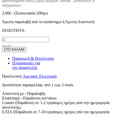
αρτοποιήματα όπως ζύμες ψωμιού ,πίτσας , μπισκότων ή
παξιμαδιών.
2,00
€
/
(Συσκευασία 200γρ)
Άμεση παραλαβή από το κατάστημα ή Άμεση Αποστολή
ΠΟΣΟΤΗΤΑ:
ΣΤΟ ΚΑΛΑΘΙ
Παραγωγή & Προέλευση
Πληροφορίες για
την παραγγελία
Προέλευση:
Αμερική, Εξωτερικό
Δυνατότητα παραγγελίας:
από 1 εως 3 συσκ
Αποστολή με / Παραλαβή:
Ελαιοπηγή - Παράδοση κατ'οίκον
Courier (Παράδοση σε 1-2 εργάσιμες ημέρες από την ημερομηνία
αποστολής)
ΕΛΤΑ (Παράδοση σε 7-10 εργάσιμες ημέρες από την ημερομηνία