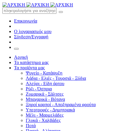
Επικοινωνία
Ο λογαριασμός μου
Σύνδεση/Εγγραφή
Αρχική
Το κατάστημα μας
Τα προϊόντα μας
Ψυγείο - Κατάψυξη
Λάδια - Ελιές - Τουρσιά - Ξύδια
Αλεύρι - Είδη άρτου
Ρύζι - Όσπρια
Ζυμαρικά - Σάλτσες
Μπαχαρικά - Βότανα
Ξηροί καρποί - Αποξηραμένα φρούτα
Υπερτροφές - Δημητριακά
Μέλι - Μαρμελάδες
Γλυκά - Χαλβάδες
Ποτά
Παστά - Αλίπαστα