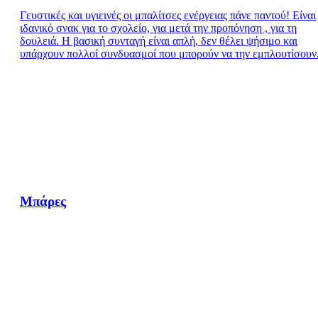
Γευστικές και υγιεινές οι μπαλίτσες ενέργειας πάνε παντού! Είναι
ιδανικό σνακ για το σχολείο, για μετά την προπόνηση , για τη
δουλειά. Η βασική συνταγή είναι απλή, δεν θέλει ψήσιμο και
υπάρχουν πολλοί συνδυασμοί που μπορούν να την εμπλουτίσουν
Μπάρες