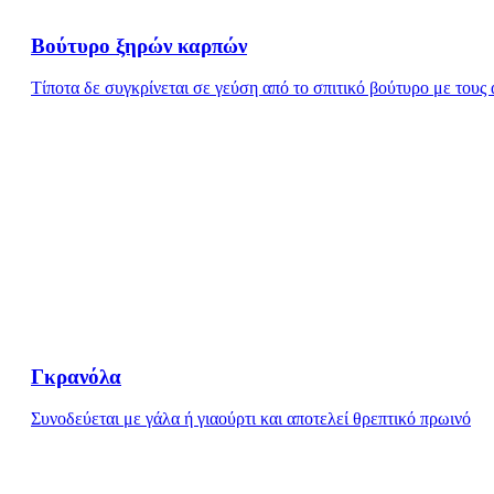
Βούτυρο ξηρών καρπών
Τίποτα δε συγκρίνεται σε γεύση από το σπιτικό βούτυρο με τους
Γκρανόλα
Συνοδεύεται με γάλα ή γιαούρτι και αποτελεί θρεπτικό πρωινό