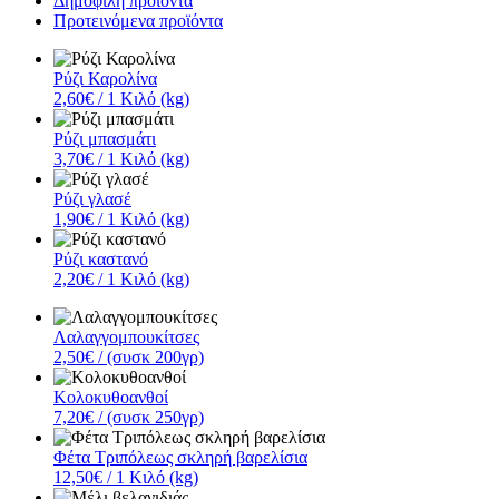
Δημοφιλή προϊόντα
Προτεινόμενα προϊόντα
Ρύζι Καρολίνα
2,60€
/ 1 Κιλό (kg)
Ρύζι μπασμάτι
3,70€
/ 1 Κιλό (kg)
Ρύζι γλασέ
1,90€
/ 1 Κιλό (kg)
Ρύζι καστανό
2,20€
/ 1 Κιλό (kg)
Λαλαγγομπουκίτσες
2,50€
/ (συσκ 200γρ)
Κολοκυθοανθοί
7,20€
/ (συσκ 250γρ)
Φέτα Τριπόλεως σκληρή βαρελίσια
12,50€
/ 1 Κιλό (kg)