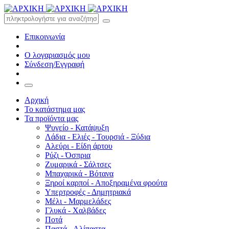
Επικοινωνία
Ο λογαριασμός μου
Σύνδεση/Εγγραφή
Αρχική
Το κατάστημα μας
Τα προϊόντα μας
Ψυγείο - Κατάψυξη
Λάδια - Ελιές - Τουρσιά - Ξύδια
Αλεύρι - Είδη άρτου
Ρύζι - Όσπρια
Ζυμαρικά - Σάλτσες
Μπαχαρικά - Βότανα
Ξηροί καρποί - Αποξηραμένα φρούτα
Υπερτροφές - Δημητριακά
Μέλι - Μαρμελάδες
Γλυκά - Χαλβάδες
Ποτά
Παστά - Αλίπαστα