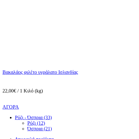
Βακαλάος φιλέτο υγράλατο Ισλανδίας
22,00€ / 1 Κιλό (kg)
ΑΓΟΡΑ
Ρύζι - Όσπρια (33)
Ρύζι (12)
Όσπρια (21)