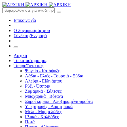
Επικοινωνία
Ο λογαριασμός μου
Σύνδεση/Εγγραφή
Αρχική
Το κατάστημα μας
Τα προϊόντα μας
Ψυγείο - Κατάψυξη
Λάδια - Ελιές - Τουρσιά - Ξύδια
Αλεύρι - Είδη άρτου
Ρύζι - Όσπρια
Ζυμαρικά - Σάλτσες
Μπαχαρικά - Βότανα
Ξηροί καρποί - Αποξηραμένα φρούτα
Υπερτροφές - Δημητριακά
Μέλι - Μαρμελάδες
Γλυκά - Χαλβάδες
Ποτά
Παστά - Αλίπαστα