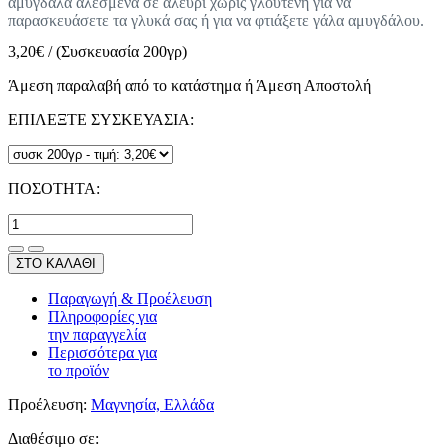
αμύγδαλα αλεσμένα σε αλεύρι χωρίς γλουτένη για να
παρασκευάσετε τα γλυκά σας ή για να φτιάξετε γάλα αμυγδάλου.
3,20
€
/
(Συσκευασία 200γρ)
Άμεση παραλαβή από το κατάστημα ή Άμεση Αποστολή
ΕΠΙΛΕΞΤΕ ΣΥΣΚΕΥΑΣΙΑ:
ΠΟΣΟΤΗΤΑ:
ΣΤΟ ΚΑΛΑΘΙ
Παραγωγή & Προέλευση
Πληροφορίες για
την παραγγελία
Περισσότερα για
το προϊόν
Προέλευση:
Μαγνησία, Ελλάδα
Διαθέσιμο σε: