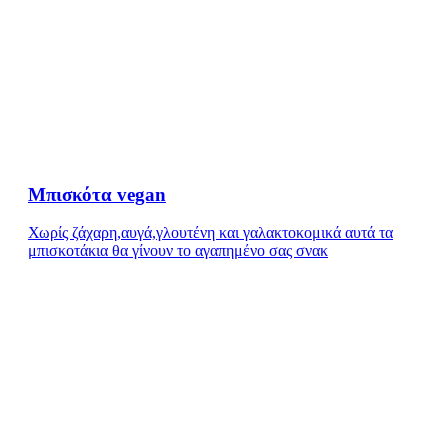
Μπισκότα vegan
Χωρίς ζάχαρη,αυγά,γλουτένη και γαλακτοκομικά αυτά τα
μπισκοτάκια θα γίνουν το αγαπημένο σας σνακ