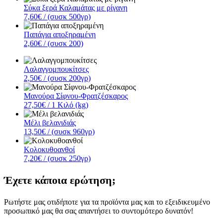
Σύκα ξερά Καλαμάτας με ρίγανη
7,60€
/ (συσκ 500γρ)
Παπάγια αποξηραμένη
2,60€
/ (συσκ 200)
Λαλαγγομπουκίτσες
2,50€
/ (συσκ 200γρ)
Μανούρα Σίφνου-Φρατζέσκαρος
27,50€
/ 1 Κιλό (kg)
Μέλι βελανιδιάς
13,50€
/ (συσκ 960γρ)
Κολοκυθοανθοί
7,20€
/ (συσκ 250γρ)
Έχετε κάποια ερώτηση;
Ρωτήστε μας οτιδήποτε για τα προϊόντα μας και το εξειδικευμένο
προσωπικό μας θα σας απαντήσει το συντομότερο δυνατόν!