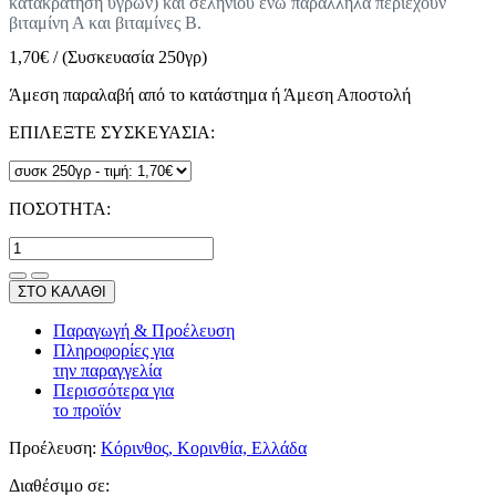
κατακράτηση υγρών) και σεληνίου ενώ παράλληλα περιέχουν
βιταμίνη Α και βιταμίνες Β.
1,70
€
/
(Συσκευασία 250γρ)
Άμεση παραλαβή από το κατάστημα ή Άμεση Αποστολή
ΕΠΙΛΕΞΤΕ ΣΥΣΚΕΥΑΣΙΑ:
ΠΟΣΟΤΗΤΑ:
ΣΤΟ ΚΑΛΑΘΙ
Παραγωγή & Προέλευση
Πληροφορίες για
την παραγγελία
Περισσότερα για
το προϊόν
Προέλευση:
Κόρινθος, Κορινθία, Ελλάδα
Διαθέσιμο σε: