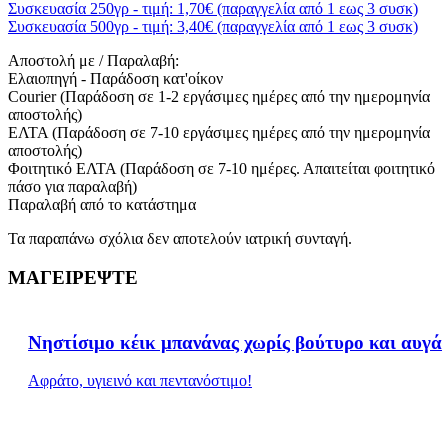
Συσκευασία 250γρ - τιμή: 1,70€ (παραγγελία από 1 εως 3 συσκ)
Συσκευασία 500γρ - τιμή: 3,40€ (παραγγελία από 1 εως 3 συσκ)
Αποστολή με / Παραλαβή:
Ελαιοπηγή - Παράδοση κατ'οίκον
Courier (Παράδοση σε 1-2 εργάσιμες ημέρες από την ημερομηνία
αποστολής)
ΕΛΤΑ (Παράδοση σε 7-10 εργάσιμες ημέρες από την ημερομηνία
αποστολής)
Φοιτητικό ΕΛΤΑ (Παράδοση σε 7-10 ημέρες. Απαιτείται φοιτητικό
πάσο για παραλαβή)
Παραλαβή από το κατάστημα
Τα παραπάνω σχόλια δεν αποτελούν ιατρική συνταγή.
ΜΑΓΕΙΡΕΨΤΕ
Νηστίσιμο κέικ μπανάνας χωρίς βούτυρο και αυγά
Aφράτο, υγιεινό και πεντανόστιμο!