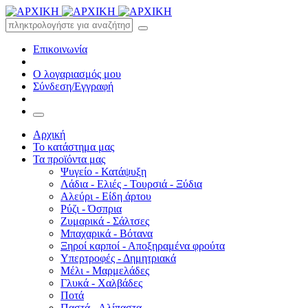
Επικοινωνία
Ο λογαριασμός μου
Σύνδεση/Εγγραφή
Αρχική
Το κατάστημα μας
Τα προϊόντα μας
Ψυγείο - Κατάψυξη
Λάδια - Ελιές - Τουρσιά - Ξύδια
Αλεύρι - Είδη άρτου
Ρύζι - Όσπρια
Ζυμαρικά - Σάλτσες
Μπαχαρικά - Βότανα
Ξηροί καρποί - Αποξηραμένα φρούτα
Υπερτροφές - Δημητριακά
Μέλι - Μαρμελάδες
Γλυκά - Χαλβάδες
Ποτά
Παστά - Αλίπαστα