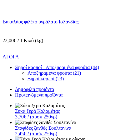
Βακαλάος φιλέτο υγράλατο Ισλανδίας
22,00€ / 1 Κιλό (kg)
ΑΓΟΡΑ
Ξηροί καρποί - Αποξηραμένα φρούτα (44)
Αποξηραμένα φρούτα (21)
Ξηροί καρποί (23)
Δημοφιλή προϊόντα
Προτεινόμενα προϊόντα
Σύκα ξερά Καλαμάτας
3,70€
/ (συσκ 250γρ)
Σταφίδες ξανθές Σουλτανίνα
2,45€
/ (συσκ 250γρ)