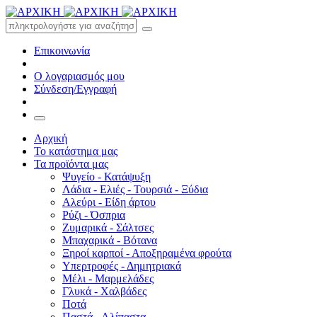
Επικοινωνία
Ο λογαριασμός μου
Σύνδεση/Εγγραφή
Αρχική
Το κατάστημα μας
Τα προϊόντα μας
Ψυγείο - Κατάψυξη
Λάδια - Ελιές - Τουρσιά - Ξύδια
Αλεύρι - Είδη άρτου
Ρύζι - Όσπρια
Ζυμαρικά - Σάλτσες
Μπαχαρικά - Βότανα
Ξηροί καρποί - Αποξηραμένα φρούτα
Υπερτροφές - Δημητριακά
Μέλι - Μαρμελάδες
Γλυκά - Χαλβάδες
Ποτά
Παστά - Αλίπαστα