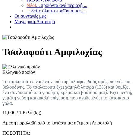
Νέο!
... προϊόντα ανά περιοχή ...
... δείτε όλα τα προϊόντα μας ...
Οι συνταγές μας
Μαγειρική-Διατροφή
Τσαλαφούτι Αμφιλοχίας
Ελληνικό προϊόν
Το τσαλαφούτι είναι ένα νωπό τυρί αλοιφοειδούς υφής, πυκνής και
βελούδινης. Το τσαλαφούτι έχει χαμηλά λιπαρά (13%) και θυμίζει
ένα συνδυασμό από γιαούρτι, κρέμα και βούτυρο μαζί. Έχει μεστή,
γεμάτη γεύση και απαλή επίγευση, που αναδεικνύει το κατσικίσιο
γάλα.
11,00
€
/
1 Κιλό (kg)
Άμεση παραλαβή από το κατάστημα ή Άμεση Αποστολή
ΠΟΣΟΤΗΤΑ: