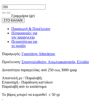
Γραμμάρια (gr)
ΣΤΟ ΚΑΛΑΘΙ
Παραγωγή & Προέλευση
Πληροφορίες για
την παραγγελία
Περισσότερα για
το προϊόν
Παραγωγός:
Γρατσάνης Αθανάσιος
Προέλευση:
Στρογγυλοβούνι, Αιτωλοακαρνανία, Ελλάδα
Δυνατότητα παραγγελίας:
από 250 εως 3000 γραμ
Αποστολή με / Παραλαβή:
Ελαιοπηγή - Παράδοση κατ'οίκον
Παραλαβή από το κατάστημα
Το βάρος μπορεί να κυμανθεί ± 50 γρ
.