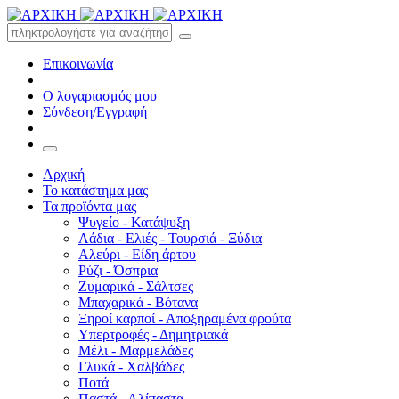
Επικοινωνία
Ο λογαριασμός μου
Σύνδεση/Εγγραφή
Αρχική
Το κατάστημα μας
Τα προϊόντα μας
Ψυγείο - Κατάψυξη
Λάδια - Ελιές - Τουρσιά - Ξύδια
Αλεύρι - Είδη άρτου
Ρύζι - Όσπρια
Ζυμαρικά - Σάλτσες
Μπαχαρικά - Βότανα
Ξηροί καρποί - Αποξηραμένα φρούτα
Υπερτροφές - Δημητριακά
Μέλι - Μαρμελάδες
Γλυκά - Χαλβάδες
Ποτά
Παστά - Αλίπαστα