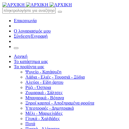
Επικοινωνία
Ο λογαριασμός μου
Σύνδεση/Εγγραφή
Αρχική
Το κατάστημα μας
Τα προϊόντα μας
Ψυγείο - Κατάψυξη
Λάδια - Ελιές - Τουρσιά - Ξύδια
Αλεύρι - Είδη άρτου
Ρύζι - Όσπρια
Ζυμαρικά - Σάλτσες
Μπαχαρικά - Βότανα
Ξηροί καρποί - Αποξηραμένα φρούτα
Υπερτροφές - Δημητριακά
Μέλι - Μαρμελάδες
Γλυκά - Χαλβάδες
Ποτά
Παστά - Αλίπαστα