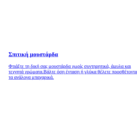
Σπιτική μουστάρδα
Φτιάξτε τη δική σας μουστάρδα χωρίς συντηρητικά, άμυλα και
τεχνητά χρώματα.Βάλτε όση ένταση ή γλύκα θέλετε προσθέτοντα
τα ανάλογα μπαχαρικά.