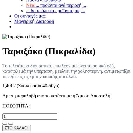
Νέο!
... προϊόντα ανά περιοχή ...
... δείτε όλα τα προϊόντα μας ...
Οι συνταγές μας
Μαγειρική-Διατροφή
Ταραξάκο (Πικραλίδα)
Το τελειότερο διουρητικό, επιπλέον μειώνει το ουρικό οξύ,
καταπολεμά την υπέρταση, μειώνει την χοληστερίνη, αντιμετωπίζει
τις εξάψεις τις εμμηνόπαυσης και άλλα.
1,40
€
/
(Συσκευασία 40-50γρ)
Άμεση παραλαβή από το κατάστημα ή Άμεση Αποστολή
ΠΟΣΟΤΗΤΑ:
ΣΤΟ ΚΑΛΑΘΙ