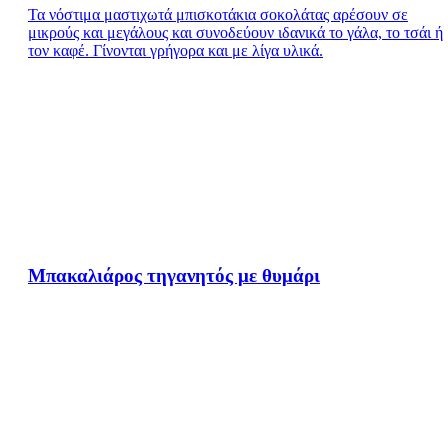
Τα νόστιμα μαστιχωτά μπισκοτάκια σοκολάτας αρέσουν σε
μικρούς και μεγάλους και συνοδεύουν ιδανικά το γάλα, το τσάι ή
τον καφέ. Γίνονται γρήγορα και με λίγα υλικά.
Μπακαλιάρος τηγανητός με θυμάρι