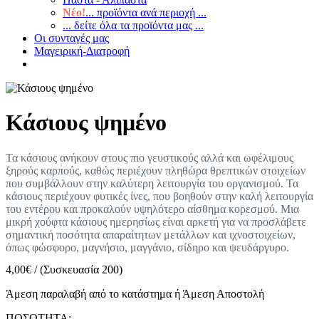
Νέο!
... προϊόντα ανά περιοχή ...
... δείτε όλα τα προϊόντα μας ...
Οι συνταγές μας
Μαγειρική-Διατροφή
Κάσιους ψημένο
Τα κάσιους ανήκουν στους πιο γευστικούς αλλά και ωφέλιμους
ξηρούς καρπούς, καθώς περιέχουν πληθώρα θρεπτικών στοιχείων
που συμβάλλουν στην καλύτερη λειτουργία του οργανισμού. Τα
κάσιους περιέχουν φυτικές ίνες, που βοηθούν στην καλή λειτουργία
του εντέρου και προκαλούν υψηλότερο αίσθημα κορεσμού. Μια
μικρή χούφτα κάσιους ημερησίως είναι αρκετή για να προσλάβετε
σημαντική ποσότητα απαραίτητων μετάλλων και ιχνοστοιχείων,
όπως φώσφορο, μαγνήσιο, μαγγάνιο, σίδηρο και ψευδάργυρο.
4,00
€
/
(Συσκευασία 200)
Άμεση παραλαβή από το κατάστημα ή Άμεση Αποστολή
ΠΟΣΟΤΗΤΑ: