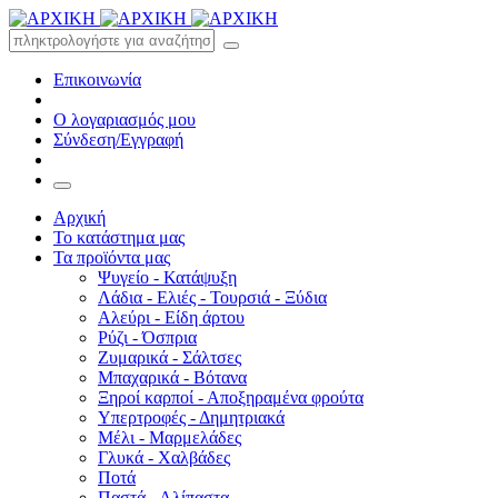
Επικοινωνία
Ο λογαριασμός μου
Σύνδεση/Εγγραφή
Αρχική
Το κατάστημα μας
Τα προϊόντα μας
Ψυγείο - Κατάψυξη
Λάδια - Ελιές - Τουρσιά - Ξύδια
Αλεύρι - Είδη άρτου
Ρύζι - Όσπρια
Ζυμαρικά - Σάλτσες
Μπαχαρικά - Βότανα
Ξηροί καρποί - Αποξηραμένα φρούτα
Υπερτροφές - Δημητριακά
Μέλι - Μαρμελάδες
Γλυκά - Χαλβάδες
Ποτά
Παστά - Αλίπαστα