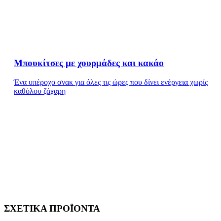
Μπουκίτσες με χουρμάδες και κακάο
Ένα υπέροχο σνακ για όλες τις ώρες που δίνει ενέργεια χωρίς
καθόλου ζάχαρη
ΣΧΕΤΙΚΑ ΠΡΟΪΟΝΤΑ