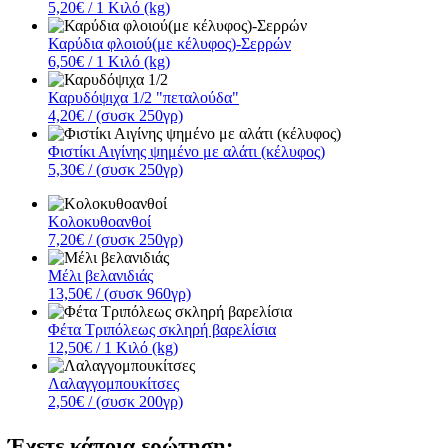
5,20€
/ 1 Κιλό (kg)
Καρύδια φλοιού(με κέλυφος)-Σερρών
6,50€
/ 1 Κιλό (kg)
Καρυδόψιχα 1/2 "πεταλούδα"
4,20€
/ (συσκ 250γρ)
Φιστίκι Αιγίνης ψημένο με αλάτι (κέλυφος)
5,30€
/ (συσκ 250γρ)
Κολοκυθοανθοί
7,20€
/ (συσκ 250γρ)
Μέλι βελανιδιάς
13,50€
/ (συσκ 960γρ)
Φέτα Τριπόλεως σκληρή βαρελίσια
12,50€
/ 1 Κιλό (kg)
Λαλαγγομπουκίτσες
2,50€
/ (συσκ 200γρ)
Έχετε κάποια ερώτηση;