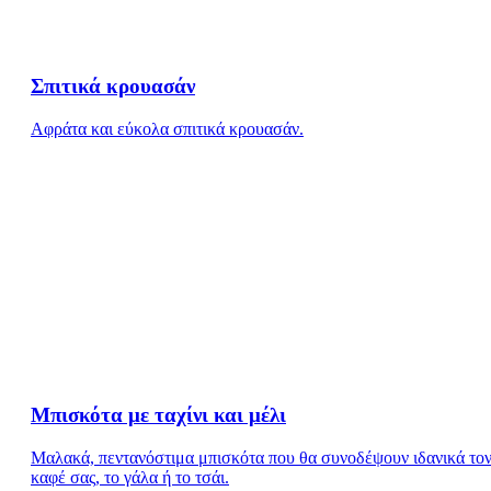
Σπιτικά κρουασάν
Aφράτα και εύκολα σπιτικά κρουασάν.
Μπισκότα με ταχίνι και μέλι
Μαλακά, πεντανόστιμα μπισκότα που θα συνοδέψουν ιδανικά το
καφέ σας, το γάλα ή το τσάι.