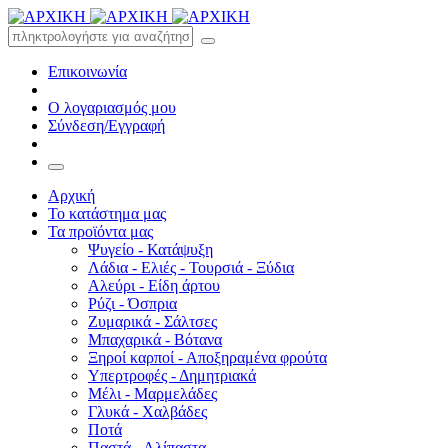
Επικοινωνία
Ο λογαριασμός μου
Σύνδεση/Εγγραφή
Αρχική
Το κατάστημα μας
Τα προϊόντα μας
Ψυγείο - Κατάψυξη
Λάδια - Ελιές - Τουρσιά - Ξύδια
Αλεύρι - Είδη άρτου
Ρύζι - Όσπρια
Ζυμαρικά - Σάλτσες
Μπαχαρικά - Βότανα
Ξηροί καρποί - Αποξηραμένα φρούτα
Υπερτροφές - Δημητριακά
Μέλι - Μαρμελάδες
Γλυκά - Χαλβάδες
Ποτά
Παστά - Αλίπαστα