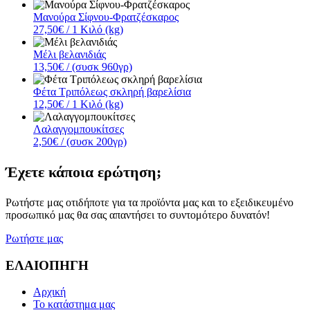
Μανούρα Σίφνου-Φρατζέσκαρος
27,50€
/ 1 Κιλό (kg)
Μέλι βελανιδιάς
13,50€
/ (συσκ 960γρ)
Φέτα Τριπόλεως σκληρή βαρελίσια
12,50€
/ 1 Κιλό (kg)
Λαλαγγομπουκίτσες
2,50€
/ (συσκ 200γρ)
Έχετε κάποια ερώτηση;
Ρωτήστε μας οτιδήποτε για τα προϊόντα μας και το εξειδικευμένο
προσωπικό μας θα σας απαντήσει το συντομότερο δυνατόν!
Ρωτήστε μας
ΕΛΑΙΟΠΗΓΗ
Αρχική
Το κατάστημα μας