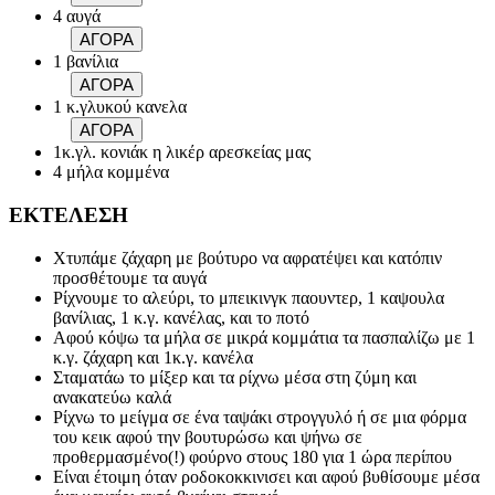
4 αυγά
ΑΓΟΡΑ
1 βανίλια
ΑΓΟΡΑ
1 κ.γλυκού κανελα
ΑΓΟΡΑ
1κ.γλ. κονιάκ η λικέρ αρεσκείας μας
4 μήλα κομμένα
ΕΚΤΕΛΕΣΗ
Χτυπάμε ζάχαρη με βούτυρο να αφρατέψει και κατόπιν
προσθέτουμε τα αυγά
Ρίχνουμε το αλεύρι, το μπεικινγκ παουντερ, 1 καψουλα
βανίλιας, 1 κ.γ. κανέλας, και το ποτό
Αφού κόψω τα μήλα σε μικρά κομμάτια τα πασπαλίζω με 1
κ.γ. ζάχαρη και 1κ.γ. κανέλα
Σταματάω το μίξερ και τα ρίχνω μέσα στη ζύμη και
ανακατεύω καλά
Ρίχνω το μείγμα σε ένα ταψάκι στρογγυλό ή σε μια φόρμα
του κεικ αφού την βουτυρώσω και ψήνω σε
προθερμασμένο(!) φούρνο στους 180 για 1 ώρα περίπου
Είναι έτοιμη όταν ροδοκοκκινισει και αφού βυθίσουμε μέσα