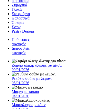
Νηστίσιμα
Ζυμαρικά
Γλυκά
Στο φούρνο
Θαλασσινά
Όσπρια
Σνακς
Pastry Designs
Πρόσφατες
συνταγές
Δημοφιλείς
συνταγές
Ζυμάρι ολικής άλεσης για πίτσα
09/01/2026
Ρεβύθια σούπα με λεμόνι
05/01/2026
Μάφινς με κακάο
04/01/2026
Μπακαλιαροκροκέτες