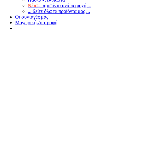
Νέο!
... προϊόντα ανά περιοχή ...
... δείτε όλα τα προϊόντα μας ...
Οι συνταγές μας
Μαγειρική-Διατροφή