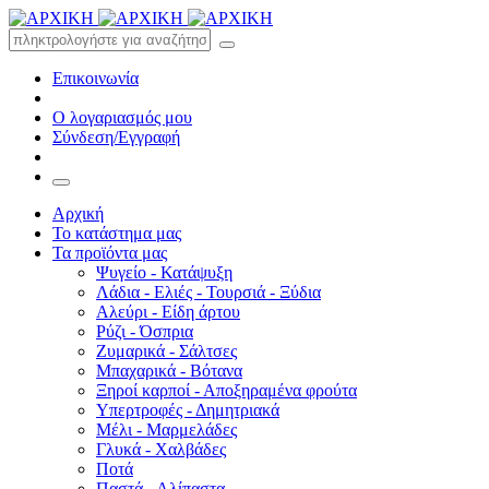
Επικοινωνία
Ο λογαριασμός μου
Σύνδεση/Εγγραφή
Αρχική
Το κατάστημα μας
Τα προϊόντα μας
Ψυγείο - Κατάψυξη
Λάδια - Ελιές - Τουρσιά - Ξύδια
Αλεύρι - Είδη άρτου
Ρύζι - Όσπρια
Ζυμαρικά - Σάλτσες
Μπαχαρικά - Βότανα
Ξηροί καρποί - Αποξηραμένα φρούτα
Υπερτροφές - Δημητριακά
Μέλι - Μαρμελάδες
Γλυκά - Χαλβάδες
Ποτά
Παστά - Αλίπαστα