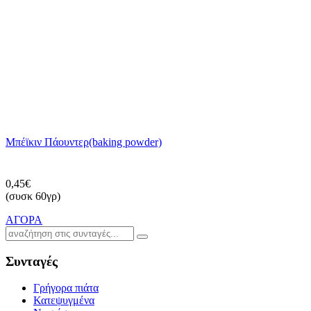
Μπέϊκιν Πάουντερ(baking powder)
0,45€
(συσκ 60γρ)
ΑΓΟΡΑ
Συνταγές
Γρήγορα πιάτα
Κατεψυγμένα