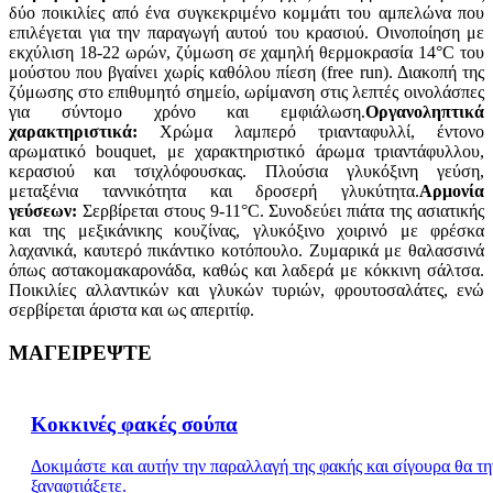
δύο ποικιλίες από ένα συγκεκριμένο κομμάτι του αμπελώνα που
επιλέγεται για την παραγωγή αυτού του κρασιού. Οινοποίηση με
εκχύλιση 18-22 ωρών, ζύμωση σε χαμηλή θερμοκρασία 14°C του
μούστου που βγαίνει χωρίς καθόλου πίεση (free run). Διακοπή της
ζύμωσης στο επιθυμητό σημείο, ωρίμανση στις λεπτές οινολάσπες
για σύντομο χρόνο και εμφιάλωση.
Οργανοληπτικά
χαρακτηριστικά:
Χρώμα λαμπερό τριανταφυλλί, έντονο
αρωματικό bouquet, με χαρακτηριστικό άρωμα τριαντάφυλλου,
κερασιού και τσιχλόφουσκας. Πλούσια γλυκόξινη γεύση,
μεταξένια ταννικότητα και δροσερή γλυκύτητα.
Αρμονία
γεύσεων:
Σερβίρεται στους 9-11°C. Συνοδεύει πιάτα της ασιατικής
και της μεξικάνικης κουζίνας, γλυκόξινο χοιρινό με φρέσκα
λαχανικά, καυτερό πικάντικο κοτόπουλο. Ζυμαρικά με θαλασσινά
όπως αστακομακαρονάδα, καθώς και λαδερά με κόκκινη σάλτσα.
Ποικιλίες αλλαντικών και γλυκών τυριών, φρουτοσαλάτες, ενώ
σερβίρεται άριστα και ως απεριτίφ.
ΜΑΓΕΙΡΕΨΤΕ
Κοκκινές φακές σούπα
Δοκιμάστε και αυτήν την παραλλαγή της φακής και σίγουρα θα τη
ξαναφτιάξετε.