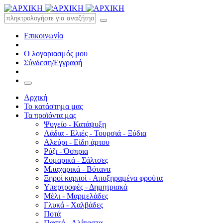
Επικοινωνία
Ο λογαριασμός μου
Σύνδεση/Εγγραφή
Αρχική
Το κατάστημα μας
Τα προϊόντα μας
Ψυγείο - Κατάψυξη
Λάδια - Ελιές - Τουρσιά - Ξύδια
Αλεύρι - Είδη άρτου
Ρύζι - Όσπρια
Ζυμαρικά - Σάλτσες
Μπαχαρικά - Βότανα
Ξηροί καρποί - Αποξηραμένα φρούτα
Υπερτροφές - Δημητριακά
Μέλι - Μαρμελάδες
Γλυκά - Χαλβάδες
Ποτά
Παστά - Αλίπαστα