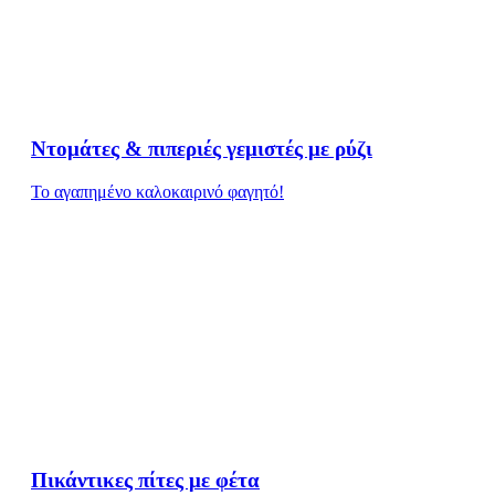
Ντομάτες & πιπεριές γεμιστές με ρύζι
Το αγαπημένο καλοκαιρινό φαγητό!
Πικάντικες πίτες με φέτα