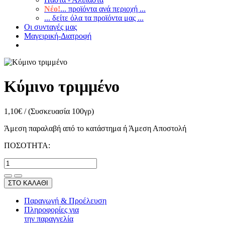
Νέο!
... προϊόντα ανά περιοχή ...
... δείτε όλα τα προϊόντα μας ...
Οι συνταγές μας
Μαγειρική-Διατροφή
Κύμινο τριμμένο
1,10
€
/
(Συσκευασία 100γρ)
Άμεση παραλαβή από το κατάστημα ή Άμεση Αποστολή
ΠΟΣΟΤΗΤΑ:
ΣΤΟ ΚΑΛΑΘΙ
Παραγωγή & Προέλευση
Πληροφορίες για
την παραγγελία