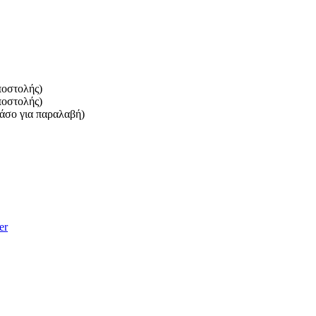
ποστολής)
ποστολής)
πάσο για παραλαβή)
er