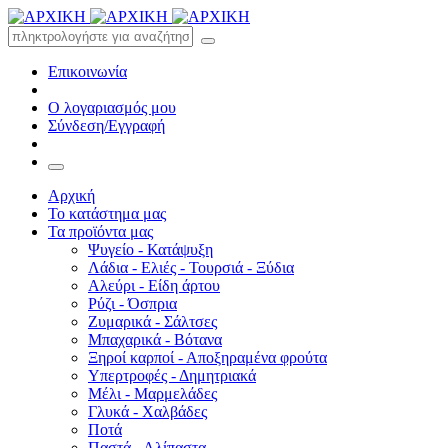
Επικοινωνία
Ο λογαριασμός μου
Σύνδεση/Εγγραφή
Αρχική
Το κατάστημα μας
Τα προϊόντα μας
Ψυγείο - Κατάψυξη
Λάδια - Ελιές - Τουρσιά - Ξύδια
Αλεύρι - Είδη άρτου
Ρύζι - Όσπρια
Ζυμαρικά - Σάλτσες
Μπαχαρικά - Βότανα
Ξηροί καρποί - Αποξηραμένα φρούτα
Υπερτροφές - Δημητριακά
Μέλι - Μαρμελάδες
Γλυκά - Χαλβάδες
Ποτά
Παστά - Αλίπαστα