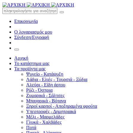
Επικοινωνία
Ο λογαριασμός μου
Σύνδεση/Εγγραφή
Αρχική
Το κατάστημα μας
Τα προϊόντα μας
Ψυγείο - Κατάψυξη
Λάδια - Ελιές - Τουρσιά - Ξύδια
Αλεύρι - Είδη άρτου
Ρύζι - Όσπρια
Ζυμαρικά - Σάλτσες
Μπαχαρικά - Βότανα
Ξηροί καρποί - Αποξηραμένα φρούτα
Υπερτροφές - Δημητριακά
Μέλι - Μαρμελάδες
Γλυκά - Χαλβάδες
Ποτά
Παστά - Αλίπαστα