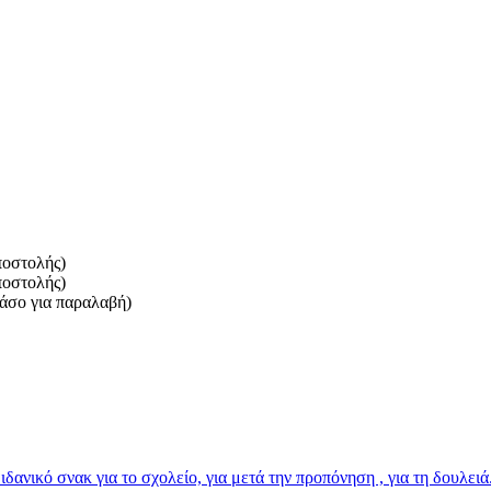
ποστολής)
ποστολής)
πάσο για παραλαβή)
ι ιδανικό σνακ για το σχολείο, για μετά την προπόνηση , για τη δουλε