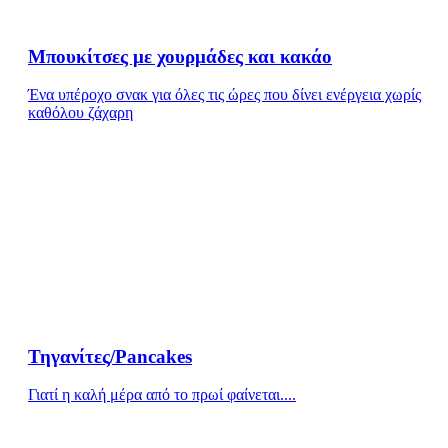
Μπουκίτσες με χουρμάδες και κακάο
Ένα υπέροχο σνακ για όλες τις ώρες που δίνει ενέργεια χωρίς
καθόλου ζάχαρη
Τηγανίτες/Pancakes
Γιατί η καλή μέρα από το πρωί φαίνεται....