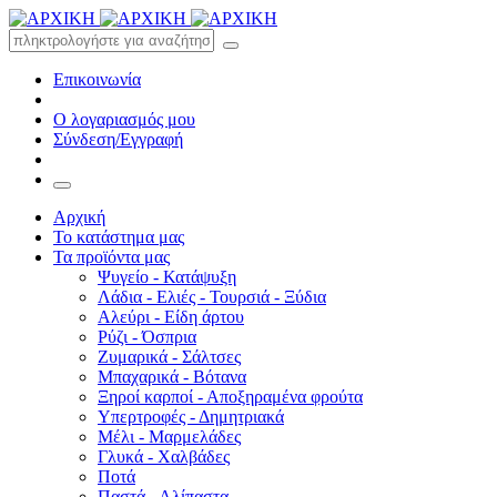
Επικοινωνία
Ο λογαριασμός μου
Σύνδεση/Εγγραφή
Αρχική
Το κατάστημα μας
Τα προϊόντα μας
Ψυγείο - Κατάψυξη
Λάδια - Ελιές - Τουρσιά - Ξύδια
Αλεύρι - Είδη άρτου
Ρύζι - Όσπρια
Ζυμαρικά - Σάλτσες
Μπαχαρικά - Βότανα
Ξηροί καρποί - Αποξηραμένα φρούτα
Υπερτροφές - Δημητριακά
Μέλι - Μαρμελάδες
Γλυκά - Χαλβάδες
Ποτά
Παστά - Αλίπαστα