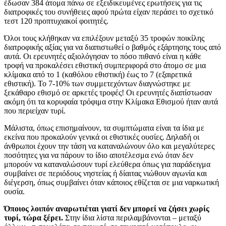
έδωσαν 384 άτομα πάνω σε εξειδικευμένες ερωτήσεις για τις
διατροφικές του συνήθειες αφού πρώτα είχαν περάσει το σχετικό
τεστ 120 προπτυχιακοί φοιτητές.
Όλοι τους κλήθηκαν να επιλέξουν μεταξύ 35 τροφών ποικίλης
διατροφικής αξίας για να διαπιστωθεί ο βαθμός εξάρτησης τους από
αυτά. Οι ερευνητές αξιολόγησαν το πόσο πιθανό είναι η κάθε
τροφή να προκαλέσει εθιστική συμπεριφορά στο άτομο σε μια
κλίμακα από το 1 (καθόλου εθιστική) έως το 7 (εξαιρετικά
εθιστική). Το 7-10% των συμμετεχόντων διαγνώστηκε με
ξεκάθαρο εθισμό σε αρκετές τροφές! Οι ερευνητές διαπίστωσαν
ακόμη ότι τα κορυφαία τρόφιμα στην Κλίμακα Εθισμού ήταν αυτά
που περιείχαν τυρί.
Μάλιστα, όπως επισημαίνουν, τα συμπτώματα είναι τα ίδια με
εκείνα που προκαλούν γενικά οι εθιστικές ουσίες. Δηλαδή οι
άνθρωποι έχουν την τάση να καταναλώνουν όλο και μεγαλύτερες
ποσότητες για να πάρουν το ίδιο αποτέλεσμα ενώ όταν δεν
μπορούν να καταναλώσουν τυρί ελεύθερα όπως για παράδειγμα
συμβαίνει σε περιόδους νηστείας ή δίαιτας νιώθουν αγωνία και
διέγερση, όπως συμβαίνει όταν κάποιος εθίζεται σε μια ναρκωτική
ουσία.
Όποιος λοιπόν αναρωτιέται γιατί δεν μπορεί να ζήσει χωρίς
τυρί, τώρα ξέρει.
Στην ίδια λίστα περιλαμβάνονται – μεταξύ