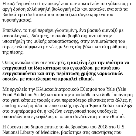
Η καζεΐνη ανήκει στην οικογένεια των πρωτεϊνών του γάλακτος με
αργή δράση αλλά υψηλή βιολογική αξία και αποτελεί ένα από τα
βασικότερα συστατικά του τυριού (και συγκεκριμένα του
τυροπήγματος).
Επιπλέον, το τυρί περιέχει γλουταμίνη, ένα βασικό αμινοξύ με
ανοσολογικές ιδιότητες, το οποίο βοηθά σημαντικά στην
υποστήριξη της μυϊκής αποκατάστασης, στην αντιμετώπιση του
στρες ενώ σύμφωνα με νέες μελέτες συμβάλει και στη ρύθμιση
της πίεσης.
Όπως ανακάλυψαν οι ερευνητές,
η καζεΐνη έχει την ιδιότητα να
ενεργοποιεί τα ίδια κύτταρα του εγκεφάλου, με αυτά που
ενεργοποιούνται και στην περίπτωση χρήσης ναρκωτικών
ουσιών, με αποτέλεσμα να προκαλεί εθισμό.
Με εργαλείο την Κλίμακα Διατροφικού Εθισμού του Yale (Yale
Food Addiction Scale) και κατά την προσπάθεια να δοθεί απάντηση
στο γιατί κάποιες τροφές είναι περισσότερο εθιστικές από άλλες, η
επιστημονική ομάδα με επικεφαλής την Δρα Έρικα Σούλτ κατέληξε
στο συμπέρασμα ότι η καζεΐνη ενεργοποιεί τους υποδοχείς
οπιοειδών του εγκεφάλου, οι οποίοι συνδέονται με τον εθισμό.
Η έρευνα που δημοσιεύτηκε το Φεβρουάριο του 2018 στο U.S.
National Library of Medicine, βασίστηκε στις απαντήσεις που