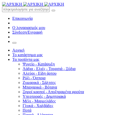
Επικοινωνία
Ο λογαριασμός μου
Σύνδεση/Εγγραφή
Αρχική
Το κατάστημα μας
Τα προϊόντα μας
Ψυγείο - Κατάψυξη
Λάδια - Ελιές - Τουρσιά - Ξύδια
Αλεύρι - Είδη άρτου
Ρύζι - Όσπρια
Ζυμαρικά - Σάλτσες
Μπαχαρικά - Βότανα
Ξηροί καρποί - Αποξηραμένα φρούτα
Υπερτροφές - Δημητριακά
Μέλι - Μαρμελάδες
Γλυκά - Χαλβάδες
Ποτά
Παστά - Αλίπαστα