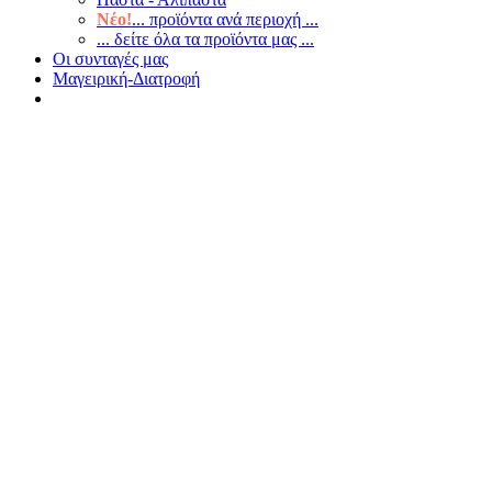
Νέο!
... προϊόντα ανά περιοχή ...
... δείτε όλα τα προϊόντα μας ...
Οι συνταγές μας
Μαγειρική-Διατροφή