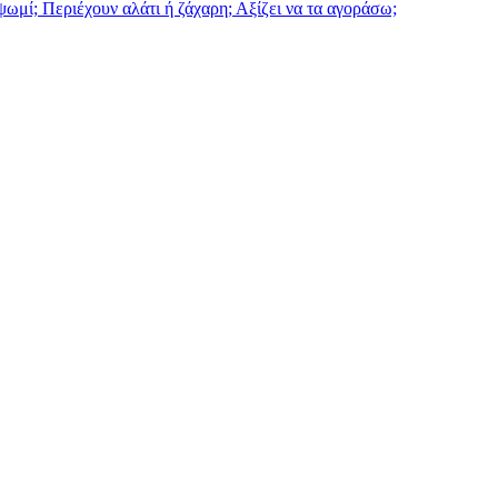
 ψωμί; Περιέχουν αλάτι ή ζάχαρη; Αξίζει να τα αγοράσω;