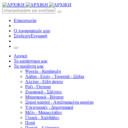
Επικοινωνία
Ο λογαριασμός μου
Σύνδεση/Εγγραφή
Αρχική
Το κατάστημα μας
Τα προϊόντα μας
Ψυγείο - Κατάψυξη
Λάδια - Ελιές - Τουρσιά - Ξύδια
Αλεύρι - Είδη άρτου
Ρύζι - Όσπρια
Ζυμαρικά - Σάλτσες
Μπαχαρικά - Βότανα
Ξηροί καρποί - Αποξηραμένα φρούτα
Υπερτροφές - Δημητριακά
Μέλι - Μαρμελάδες
Γλυκά - Χαλβάδες
Ποτά
Παστά - Αλίπαστα